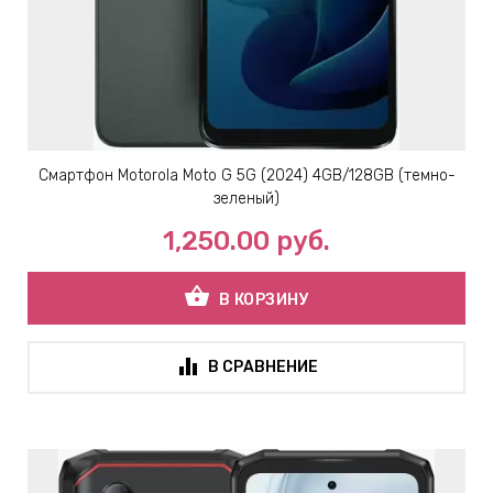
Смартфон Motorola Moto G 5G (2024) 4GB/128GB (темно-
зеленый)
1,250.00
руб.
shopping_basket
В КОРЗИНУ
В СРАВНЕНИЕ