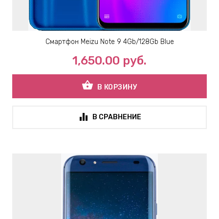
Смартфон Meizu Note 9 4Gb/128Gb Blue
1,650.00
руб.
shopping_basket
В КОРЗИНУ
В СРАВНЕНИЕ