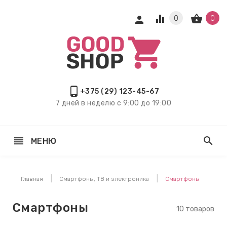
equalizer
shopping_basket
person
0
0
keyboard_arrow_right
ЕХНИКА
keyboard_arrow_right
, ТВ И
ИКА
phone_android
+375 (29) 123-45-67
7 дней в неделю с 9:00 до 19:00
keyboard_arrow_right
РЫ И
Я
reorder
search
МЕНЮ
keyboard_arrow_right
keyboard_arrow_right
Главная
Смартфоны, ТВ и электроника
Смартфоны
keyboard_arrow_right
Я ДЕТЕЙ
Смартфоны
10 товаров