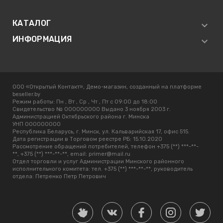
КАТАЛОГ
ИНФОРМАЦИЯ
ООО «Открытый Контакт», Демо-магазин, созданный на платформе
beseller.by
Режим работы:
Пн , Вт , Ср , Чт , Пт c 09:00 до 18:00
Свидетельство № 000000000 Выдано 3 ноября 2003 г.
Администрацией Октябрьского района г. Минска
УНП 000000000
Республика Беларусь, г. Минск, ул. Кальварийская 17, офис 515.
Дата регистрации в Торговом реестре РБ: 15.10.2020
Рассмотрение обращений потребителей, телефон +375 (**) ***-**-
**, +375 (**) ***-**-**, email: primer@mail.ru
Отдел торговли и услуг Администрации Минского районного
исполнительного комитета: тел. +375 (**) ***-**-**, руководитель
отдела: Петренко Петр Петрович