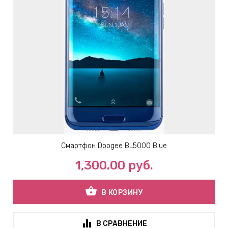
Смартфон Doogee BL5000 Blue
1,300.00
руб.
shopping_basket
В КОРЗИНУ
В СРАВНЕНИЕ