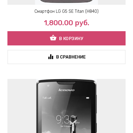
Смартфон LG G5 SE Titan (H840)
1,800.00
руб.
shopping_basket
В КОРЗИНУ
В СРАВНЕНИЕ