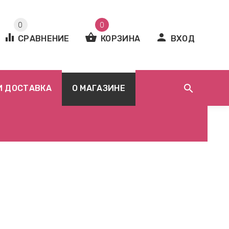
0
0
equalizer
shopping_basket
person
СРАВНЕНИЕ
КОРЗИНА
ВХОД
search
И ДОСТАВКА
О МАГАЗИНЕ