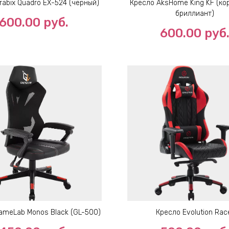
rabix Quadro EX-524 (черный)
Кресло AksHome King KF (к
бриллиант)
600.00
руб.
600.00
руб
ameLab Monos Black (GL-500)
Кресло Evolution Rac