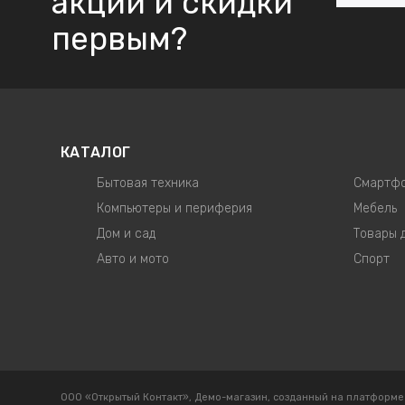
акции и скидки
первым?
КАТАЛОГ
Бытовая техника
Смартфо
Компьютеры и периферия
Мебель
Дом и сад
Товары 
Авто и мото
Спорт
ООО «Открытый Контакт», Демо-магазин, созданный на платформе b