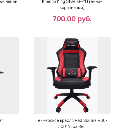
оричневый
Кресло King Style KP-11 (темно-
коричневый)
.
700.00
руб.
er
Геймерское кресло Red Square RSQ-
50016 Lux Red