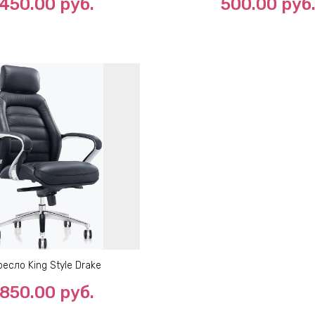
450.00
руб.
500.00
руб
ресло King Style Drake
850.00
руб.