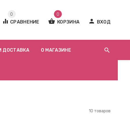
0
0
equalizer
shopping_basket
person
СРАВНЕНИЕ
КОРЗИНА
ВХОД
search
И ДОСТАВКА
О МАГАЗИНЕ
10 товаров