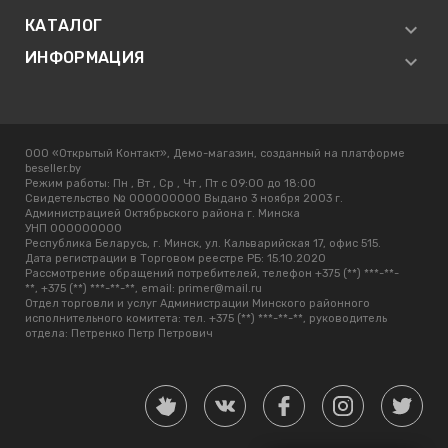
КАТАЛОГ
ИНФОРМАЦИЯ
ООО «Открытый Контакт», Демо-магазин, созданный на платформе
beseller.by
Режим работы:
Пн , Вт , Ср , Чт , Пт c 09:00 до 18:00
Свидетельство № 000000000 Выдано 3 ноября 2003 г.
Администрацией Октябрьского района г. Минска
УНП 000000000
Республика Беларусь, г. Минск, ул. Кальварийская 17, офис 515.
Дата регистрации в Торговом реестре РБ: 15.10.2020
Рассмотрение обращений потребителей, телефон +375 (**) ***-**-
**, +375 (**) ***-**-**, email: primer@mail.ru
Отдел торговли и услуг Администрации Минского районного
исполнительного комитета: тел. +375 (**) ***-**-**, руководитель
отдела: Петренко Петр Петрович