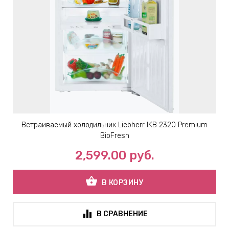
Встраиваемый холодильник Liebherr IKB 2320 Premium
BioFresh
2,599.00
руб.
shopping_basket
В КОРЗИНУ
В СРАВНЕНИЕ