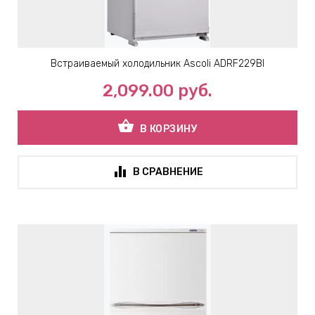
Встраиваемый холодильник Ascoli ADRF229BI
2,099.00
руб.
shopping_basket
В КОРЗИНУ
В СРАВНЕНИЕ