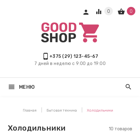
equalizer
shopping_basket
person
0
0
keyboard_arrow_right
ЕХНИКА
keyboard_arrow_right
, ТВ И
ИКА
phone_android
+375 (29) 123-45-67
7 дней в неделю с 9:00 до 19:00
keyboard_arrow_right
РЫ И
Я
reorder
search
МЕНЮ
keyboard_arrow_right
keyboard_arrow_right
Главная
Бытовая техника
Холодильники
keyboard_arrow_right
Я ДЕТЕЙ
Холодильники
10 товаров