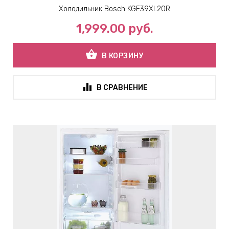
Холодильник Bosch KGE39XL20R
1,999.00
руб.
shopping_basket
В КОРЗИНУ
В СРАВНЕНИЕ