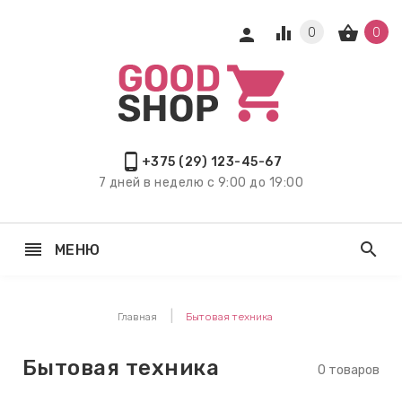
equalizer
shopping_basket
person
0
0
keyboard_arrow_right
ЕХНИКА
keyboard_arrow_right
, ТВ И
ИКА
phone_android
+375 (29) 123-45-67
7 дней в неделю с 9:00 до 19:00
keyboard_arrow_right
РЫ И
Я
reorder
search
МЕНЮ
keyboard_arrow_right
keyboard_arrow_right
Главная
Бытовая техника
keyboard_arrow_right
Я ДЕТЕЙ
Бытовая техника
0 товаров