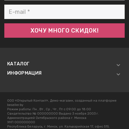
КАТАЛОГ
ИНФОРМАЦИЯ
ООО «Открытый Контакт», Демо-магазин, созданный на платформе
beseller.by
Режим работы:
Пн , Вт , Ср , Чт , Пт c 09:00 до 18:00
Свидетельство № 000000000 Выдано 3 ноября 2003 г.
Администрацией Октябрьского района г. Минска
УНП 000000000
Республика Беларусь, г. Минск, ул. Кальварийская 17, офис 515.