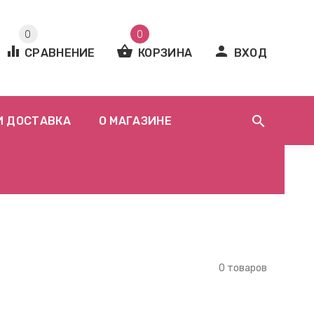
0
0
equalizer
shopping_basket
person
СРАВНЕНИЕ
КОРЗИНА
ВХОД
search
И ДОСТАВКА
О МАГАЗИНЕ
0 товаров